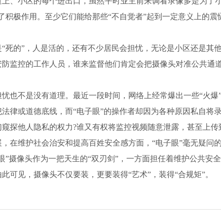
道上、小区的每个进出口，虽然平时业主前来调看录像多是为了小
了积极作用。至少它们能给那些“不自觉者”起到一定意义上的
死的”，人是活的，还有不少居民会担忧，无论是小区还是其他
安防监控的工作人员，谁来监督他们肯定会把摄像头对准公共通
也不是没有道理。最近一段时间，网络上经常爆出一些“火爆”
犯法律或道德底线，而“电子眼”的操作者却因为各种原因私自将
们窥探他人隐私的权力?谁又有权将监控视频随意泄露，甚至上传
在维护社会治安和提高百姓安全感方面，“电子眼”毫无疑问的
眼”摄像头作为一把天生的“双刃剑”，一方面担任着维护公共安
此可见，摄像头不仅要装，更要装得“艺术”，装得“合规矩”。